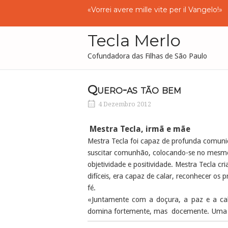
Skip
«
Vorrei
avere
mille
vite
per
il
Vangelo
!»
to
content
Tecla Merlo
Cofundadora das Filhas de São Paulo
Quero-as tão bem
4 Dezembro 2012
Mestra Tecla, irmã e mãe
Mestra Tecla foi capaz de profunda comunic
suscitar comunhão, colocando-se no mesmo 
objetividade e positividade. Mestra Tecla 
difíceis, era capaz de calar, reconhecer os
fé.
«Juntamente com a doçura, a paz e a cal
domina fortemente, mas docemente. Uma for