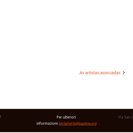
As artistas associadas
9
Per ulteriori
Via San 
informazioni
teclamerlo@paoline.org