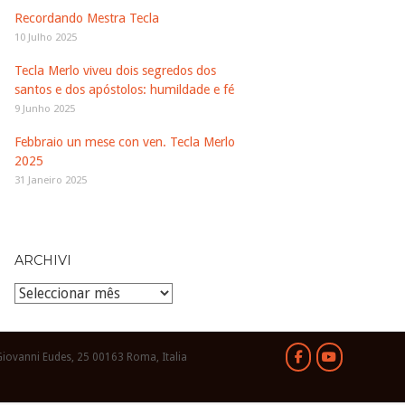
Recordando Mestra Tecla
10 Julho 2025
Tecla Merlo viveu dois segredos dos
santos e dos apóstolos: humildade e fé
9 Junho 2025
Febbraio un mese con ven. Tecla Merlo
2025
31 Janeiro 2025
ARCHIVI
Archivi
Giovanni Eudes, 25 00163 Roma, Italia