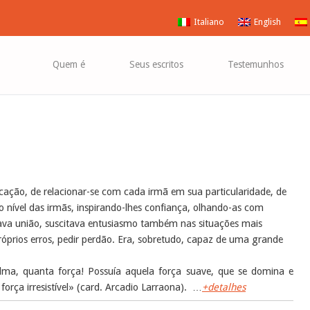
Italiano
English
Quem é
Seus escritos
Testemunhos
ação, de relacionar-se com cada irmã em sua particularidade, de
nível das irmãs, inspirando-lhes confiança, olhando-as com
criava união, suscitava entusiasmo também nas situações mais
 próprios erros, pedir perdão. Era, sobretudo, capaz de uma grande
ma, quanta força! Possuía aquela força suave, que se domina e
ça irresistível» (card. Arcadio Larraona). …
+detalhes