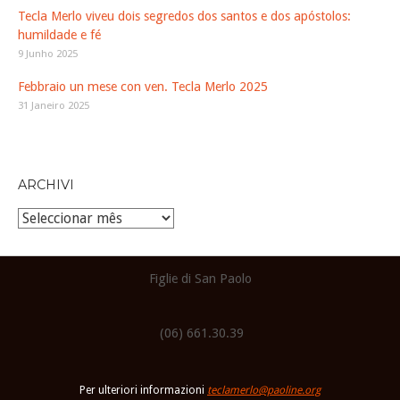
Tecla Merlo viveu dois segredos dos santos e dos apóstolos:
humildade e fé
9 Junho 2025
Febbraio un mese con ven. Tecla Merlo 2025
31 Janeiro 2025
ARCHIVI
Archivi
Figlie di San Paolo
(06) 661.30.39
Per ulteriori informazioni
teclamerlo@paoline.org