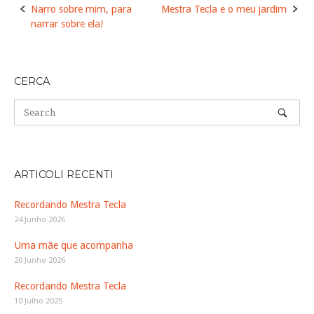
Post
Narro sobre mim, para
Mestra Tecla e o meu jardim
navigation
narrar sobre ela!
CERCA
ARTICOLI RECENTI
Recordando Mestra Tecla
24 Junho 2026
Uma mãe que acompanha
20 Junho 2026
Recordando Mestra Tecla
10 Julho 2025