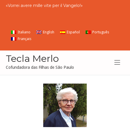
Skip
«
Vorrei
avere
mille
vite
per
il
Vangelo
!»
to
content
Italiano
English
Español
Português
Français
Tecla Merlo
Cofundadora das Filhas de São Paulo