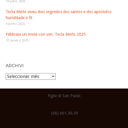
10 Julho 2025
Tecla Merlo viveu dois segredos dos santos e dos apóstolos:
humildade e fé
9 Junho 2025
Febbraio un mese con ven. Tecla Merlo 2025
31 Janeiro 2025
ARCHIVI
Archivi
Figlie di San Paolo
(06) 661.30.39