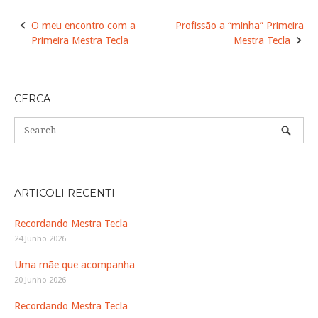
Post
O meu encontro com a
Profissão a “minha” Primeira
navigation
Primeira Mestra Tecla
Mestra Tecla
CERCA
ARTICOLI RECENTI
Recordando Mestra Tecla
24 Junho 2026
Uma mãe que acompanha
20 Junho 2026
Recordando Mestra Tecla